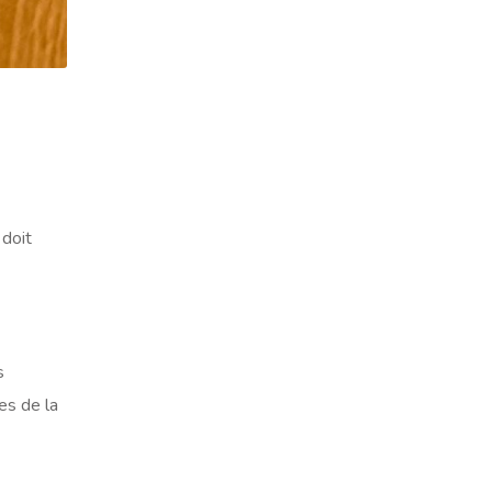
 doit
s
es de la