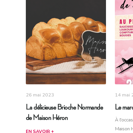
26 mai 2023
14 mai 
La délicieuse Brioche Normande
Le mar
de Maison Héron
À l'occa
Maison H
EN SAVOIR +