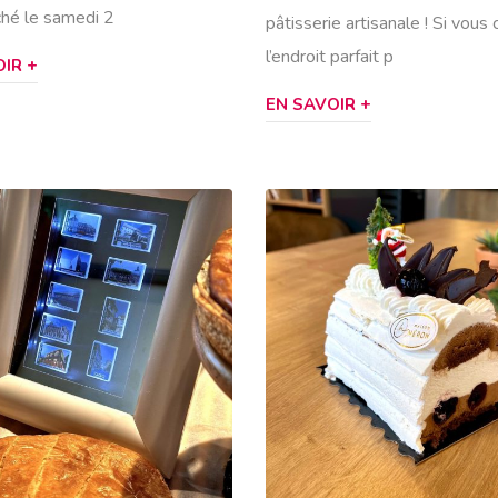
hé le samedi 2
pâtisserie artisanale ! Si vous
l’endroit parfait p
IR +
EN SAVOIR +