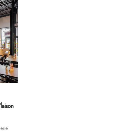
aison
erie