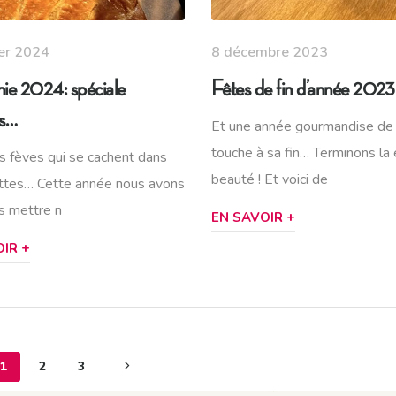
ier 2024
8 décembre 2023
ie 2024: spéciale
Fêtes de fin d’année 2023
rs…
Et une année gourmandise de 
touche à sa fin… Terminons la
s fèves qui se cachent dans
beauté ! Et voici de
ttes… Cette année nous avons
s mettre n
EN SAVOIR +
IR +
1
2
3