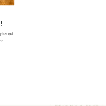
 !
plus qui
 en